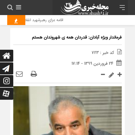
اقامه عزای رهبرشهید انقلاب در جوار حرم ح
فرماندار ویژه آبادان: قدردان همه ی شهروندان هستم
کد خبر : 723
24 فروردین 1399 - 17:14