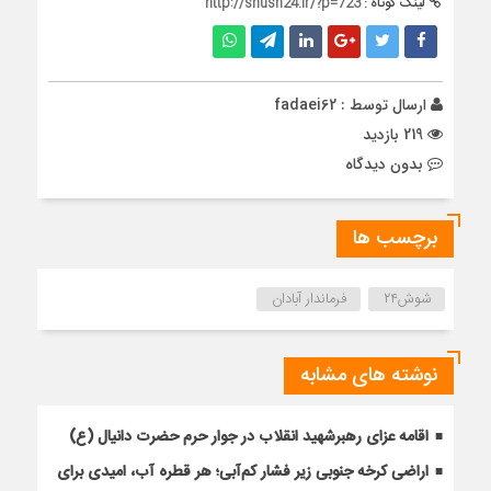
لینک کوتاه :
http://shush24.ir/?p=723
ارسال توسط :
fadaei62
219 بازدید
بدون دیدگاه
برچسب ها
شوش۲۴
فرماندار آبادان
نوشته های مشابه
اقامه عزای رهبرشهید انقلاب در جوار حرم حضرت دانیال (ع)
اراضی کرخه جنوبی زیر فشار کم‌آبی؛ هر قطره آب، امیدی برای